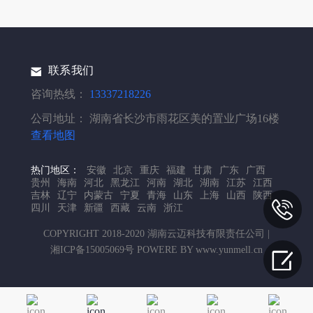
联系我们
咨询热线：
13337218226
公司地址：
湖南省长沙市雨花区美的置业广场16楼
查看地图
热门地区：
安徽
北京
重庆
福建
甘肃
广东
广西
贵州
海南
河北
黑龙江
河南
湖北
湖南
江苏
江西
吉林
辽宁
内蒙古
宁夏
青海
山东
上海
山西
陕西
四川
天津
新疆
西藏
云南
浙江
COPYRIGHT 2018-2020 湖南云迈科技有限责任公司 |
湘ICP备15005069号 POWERE BY www.yunmell.cn