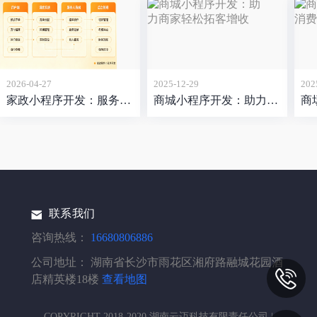
2026-04-27
2025-12-29
202
家政小程序开发：服务非标、用户挑剔，这个赛道的难点比想象中更立体
商城小程序开发：助力商家轻松拓客增收
联系我们
咨询热线：
16680806886
公司地址：
湖南省长沙市雨花区湘府路融城花园酒
店精英楼18楼
查看地图
COPYRIGHT 2018-2020 湖南云迈科技有限责任公司 |