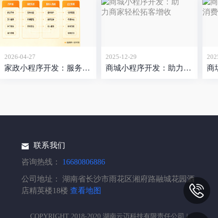
2026-04-27
2025-12-29
202
家政小程序开发：服务非标、用户挑剔，这个赛道的难点比想象中更立体
商城小程序开发：助力商家轻松拓客增收
联系我们
咨询热线：
16680806886
公司地址：
湖南省长沙市雨花区湘府路融城花园酒
店精英楼18楼
查看地图
COPYRIGHT 2018-2020 湖南云迈科技有限责任公司 |