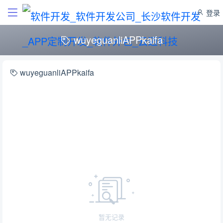
登录
wuyeguanliAPPkaifa
wuyeguanliAPPkaifa
暂无记录