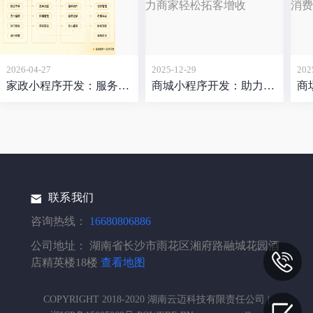
2026-04-27
2025-12-29
202
家政小程序开发：服务非标、用户挑剔，这个赛道的难点比想象中更立体
商城小程序开发：助力商家轻松拓客增收
联系我们
咨询热线：
16680806886
公司地址：
湖南省长沙市雨花区湘府路融城花园酒
店精英楼18楼
查看地图
COPYRIGHT 2018-2020 湖南云迈科技有限责任公司 |