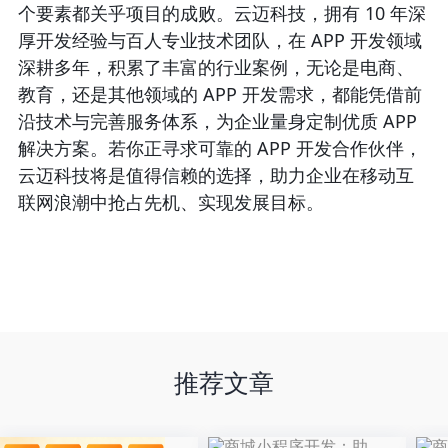
个要素都关乎项目的成败。云迈科技，拥有 10 年深
厚开发经验与百人专业技术团队，在 APP 开发领域
深耕多年，积累了丰富的行业案例，无论是电商、
教育，还是其他领域的 APP 开发需求，都能凭借前
沿技术与完善服务体系，为企业量身定制优质 APP 
解决方案。若你正寻求可靠的 APP 开发合作伙伴，
云迈科技将是值得信赖的选择，助力企业在移动互
联网浪潮中抢占先机、实现发展目标。
推荐文章