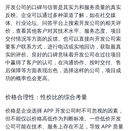
开发公司的口碑与信誉是其实力和服务质量的真实
反映。企业可以通过多种渠道了解，如在社交媒
体、行业论坛、问答平台上搜索开发公司的相关评
价，查看其他客户对其技术水平、服务态度、项目
交付情况等方面的反馈。也可以直接向开发公司索
要客户联系方式，进行电话或实地回访，获取最真
实的评价。良好的口碑意味着开发公司在过往项目
中赢得了客户的认可，在沟通协作、按时交付、售
后保障等方面表现出色，选择这样的公司，项目成
功的概率也会更高。
价格合理性：性价比的综合考量
价格是企业选择 APP 开发公司时不可忽视的因素，
但不能仅以价格高低作为判断标准。一些低价开发
公司可能在技术、服务上存在不足，导致 APP 质量