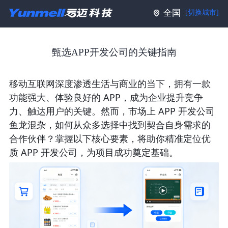
全国
[切换城市]
甄选APP开发公司的关键指南​
移动互联网深度渗透生活与商业的当下，拥有一款
功能强大、体验良好的 APP，成为企业提升竞争
力、触达用户的关键。然而，市场上 APP 开发公司
鱼龙混杂，如何从众多选择中找到契合自身需求的
合作伙伴？掌握以下核心要素，将助你精准定位优
质 APP 开发公司，为项目成功奠定基础。